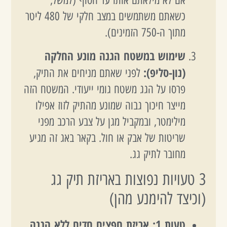
כשאתם משתמשים במצב חלקי של 480 ליטר
מתוך ה-750 הזמינים).
שימוש במשטח הגנה מונע החלקה
(נון-סליפ):
לפני שאתם מניחים את התיק,
פרסו על הגג משטח גומי ייעודי. המשטח הזה
מייצר חיכוך גבוה שמונע מהתיק לזוז אפילו
מילימטר, ובמקביל מגן על צבע הרכב מפני
שריטות של אבק או חול. בקאר באג זה מגיע
מחובר לתיק גג.
3 טעויות נפוצות באריזת תיק גג
(וכיצד להימנע מהן)
טעות 1: אריזת חפצים חדים ללא הגנה.