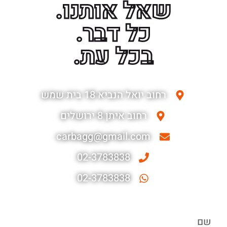
שאל אותנו.
כל דבר.
בכל עת.
רחוב יואל הנביא 18 בית שמש
רחוב איתן 8 ירושלים
carbagg@gmail.com
02-3783838
02-3783838