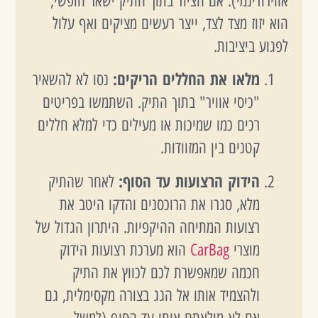
אווירודינמי). אם הציוד בתוך התיק ישאר חופשי,
הוא יזוז מצד לצד, ייצר רעשים מציקים ואף עלול
לפגוע ביציבות.
מלאו את החללים הריקים:
נסו לא להשאיר
"כיסי אוויר" בתוך התיק. השתמשו בפריטים
רכים כמו שמיכות או מעילים כדי למלא חללים
קטנים בין המזוודות.
הידוק הרצועות עד הסוף:
לאחר שהתיק
מלא, סגרו את הרוכסנים והדקו היטב את
רצועות המתיחה ההיקפיות. היתרון הגדול של
מוצרי
CarBag
הוא מערכת רצועות הידוק
חכמה שמאפשרת לכם לכווץ את התיק
ולהצמיד אותו אל הגג בצורה מקסימלית, גם
אם לא מילאתם אותו עד הסוף (למשל,