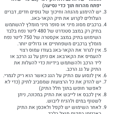
יפתח מהרוח תוך כדי נסיעה)
יש להימנע מהנחה וחיכוך של גופים חדים, דברים
העלולים לקרוע את תיק הקאר-באג.
ברכבים מסוג מיני או סופר מיני מומלץ להשתמש
בתיק רק במצב סטנדרט של 480 ליטר נפח בלבד
השימוש בתיק במצב אקסטרה של 750 ליטר נפח
מומלץ ברכבים משפחתיים או גדולים יותר.
אין לגרור את הקאר-באג בעודו עמוס רצוי
להעמיס את הקארבאג אם ניתן על גג הרכב או
ליד הרכב ולהשתמש בידיות כדי להעלות את
התיק על גג הרכב.
אין לנסוע עם התיק על הגג כאשר הוא ריק לגמרי.
יש להדק את כל הרצועות שמסביב לתיק (כדי לא
לאפשר חופש בתוך חלל התיק)
אין לכבס או לייבש את התיק במכונה, ניתן
לשטוף במים ולהניח ליבוש.
לאחר השימוש יש לקפל ולאכסן את התיק
באריזתו במקום מוצל בלבד.