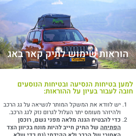
צור קשר
עמוד הבית
נקודות מכירה ואיסוף
הוראות וסרטוני הדרכה
הוראות שימוש לתיק קאר באג
למען בטיחות הנסיעה ובטיחות הנוסעים
חובה לעבור בעיון על ההוראות:
יש לוודא את המשקל המותר לנשיאה על גג הרכב
ולהיזהר מעומס יתר העלול לגרום נזק לגג הרכב.
כדי להבטיח הגנה מלאה מפני גשם, רוכסן
הפתיחה
של התיק חייב להיות מונח בכיוון הצד
האחורי של הרכב ולא הקידמי (גם כדי שלא