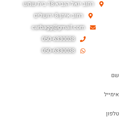
רחוב יואל הנביא 18 בית שמש
רחוב איתן 8 ירושלים
carbagg@gmail.com
050-6330038
050-6330038