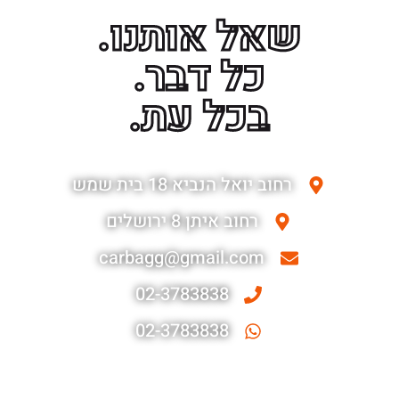
שאל אותנו.
כל דבר.
בכל עת.
רחוב יואל הנביא 18 בית שמש
רחוב איתן 8 ירושלים
carbagg@gmail.com
02-3783838
02-3783838