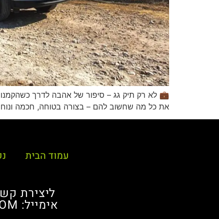
את כל מה שחשוב להם – בצורה בטוחה, חכמה ונוחה. 
עמוד הבית
נק
ליצירת קשר התקשרו: -6330038
אימייל: CARBAGG@GMAIL.COM