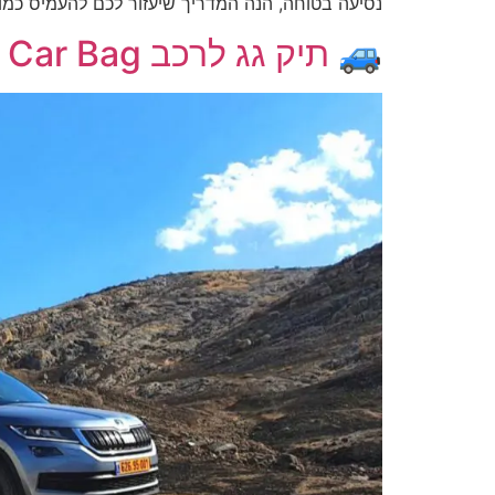
נסיעה בטוחה, הנה המדריך שיעזור לכם להעמיס כמו מקצוענים. 🟢 טיפ 1: סדרו את הציוד מראש 📌 אל ת
🚙 תיק גג לרכב Car Bag – הסיפור שלנו