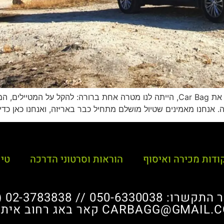
💼 לא רק תיק גג – סיפור של אהבה לדרך כשהקמנו את Car Bag, הייתה לנו מטרה אח
אנחנו מאמינים שטיול מושלם מתחיל כבר באריזה, ואנחנו כאן כדי ל
ודות מכירה ואיסוף
הוראות וסרטוני הדרכה
טי
050 // 02-3783838 (לא בשבת)
קאר באג רחוב איתן 8 ירושלי